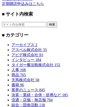
定期購読申込みはこちら
■ サイト内検索
検索
■ カテゴリー
アーカイブス
2
アスベル株式会社
35
アピデ株式会社
93
インタビュー
184
タイガー魔法瓶株式会社
152
人事
168
商品
765
天馬株式会社
58
書籍
96
業界のニュース
845
決算・業績・合併・提携など
185
流通・店舗・無店舗
794
組合・団体活動
138