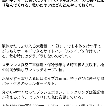
黒いボディーに付いたサイドハンドルがスムーズに喉へと送
り込んでくれる。乾いたヤツはどんどんやっておくれ。
液体がたっぷり入る大容量（2.1㍑）。でも本体を持つ手で
がっちりホールドできるサイドハンドルタイプを付けてい
る。飲む時にはグラグラしないのがいい。
ステンレス真空二重構造・保冷効果は６時間後８度以下。栓
の開閉が楽なワンタッチオープン栓。
氷塊がすっぽり入る広口タイプ71ｍｍ。持ち運びに便利な肩
パット付きのショルダーベルト。
分かりやすくなったプッシュボタン。ロックリングは視認性
が高まるよう、はっきりした色に変更している。
本体158×130×高さ300mm、1.05kg、ステンレス鋼（アクリル