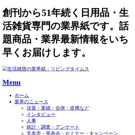
創刊から51年続く日用品・生
活雑貨専門の業界紙です。話
題商品・業界最新情報をいち
早くお届けします。
Menu
ホーム
業界のニュース
決算・業績・合併・提携など
インタビュー
人事
統計・調査・アンケート
見本市・発表会・セミナー・キャンペーン