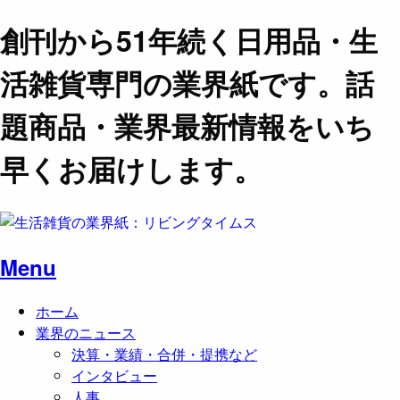
創刊から51年続く日用品・生
活雑貨専門の業界紙です。話
題商品・業界最新情報をいち
早くお届けします。
Menu
ホーム
業界のニュース
決算・業績・合併・提携など
インタビュー
人事