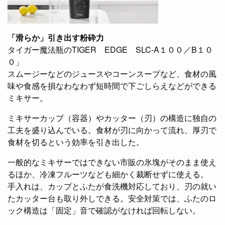
「滑らか」引き出す粉砕力
タイガー魔法瓶のTIGER EDGE SLC-A１００／B１０
０」
スムージーなどのジュースやコーンスープなど、食材の風
味や食感を損なわなわず短時間で下ごしらえなどができる
ミキサー。
ミキサーカップ（容器）やカッター（刃）の構造に独自の
工夫を盛り込んでいる。食材が刃に向かって流れ、厚刃で
食材を切るという効率を引き出した。
一般的なミキサーではできない市販の氷塊がそのまま使え
るほか、冷凍フルーツなども細かく裁断せずに使える。
手入れは、カップとふたが食洗機対応しており、刃の就い
たカッター台も取り外しできる。安全対策では、ふたのロ
ック構造は「固定」音で確認がなければ回転しない。