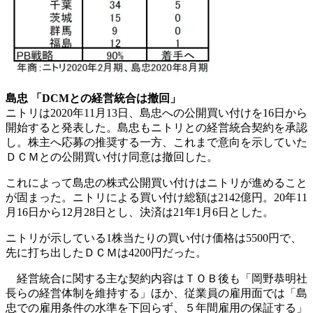
島忠 「DCMとの経営統合は撤回」
ニトリは2020年11月13日、島忠への公開買い付けを16日から
開始すると発表した。島忠もニトリとの経営統合契約を承認
し。株主へ応募の推奨する一方、これまで意向を示していた
ＤＣＭとの公開買い付け同意は撤回した。
これによって島忠の株式公開買い付けはニトリが進めること
が固まった。ニトリによる買い付け総額は2142億円。20年11
月16日から12月28日とし、決済は21年1月6日とした。
ニトリが示している1株当たりの買い付け価格は5500円で、
先に打ち出したＤＣＭは4200円だった。
経営統合に関する主な契約内容はＴＯＢ後も「岡野恭明社
長らの経営体制を維持する」ほか、従業員の雇用面では「島
忠での雇用条件の水準を下回らず、５年間雇用の保証する」