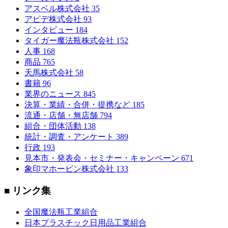
アスベル株式会社
35
アピデ株式会社
93
インタビュー
184
タイガー魔法瓶株式会社
152
人事
168
商品
765
天馬株式会社
58
書籍
96
業界のニュース
845
決算・業績・合併・提携など
185
流通・店舗・無店舗
794
組合・団体活動
138
統計・調査・アンケート
389
行政
193
見本市・発表会・セミナー・キャンペーン
671
象印マホービン株式会社
133
■ リンク集
全国魔法瓶工業組合
日本プラスチック日用品工業組合