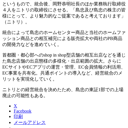
というもので、統合後、岡野恭明社長のほか業務執行取締役
４人をニトリの取締役にさせる。「島忠及び島忠の株主の皆
様にとって、より魅力的なご提案であると考えております」
（ニトリ）。
統合によって島忠のホームセンター商品と当社のホームファ
ッション商品との相互補完による販売拡大や両社のPB商品
の開発力などを進めていく。
首都圏・都心部へのshop in shop型店舗の相互出店などを通じ
た島忠店舗の出店態様の多様化・出店範囲の拡大。さらに
ECサイトやECアプリの運営・管理、EC会員情報の利活用、
EC事業を共有化。共通ポイントの導入など、経営統合のメ
リットを実現化していく。
ニトリとの経営統合を決めたため、島忠の東証1部での上場
廃止の可能性もある。
X
Facebook
印刷
メールアドレス