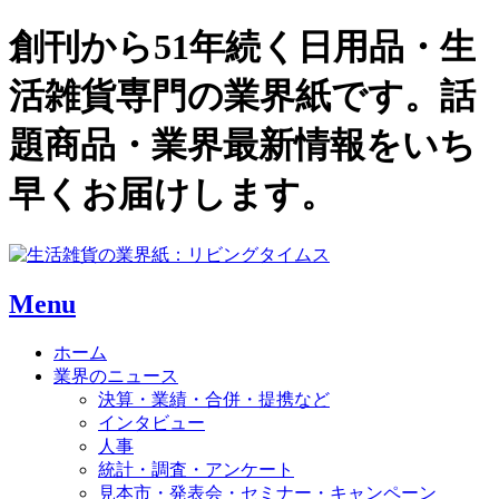
創刊から51年続く日用品・生
活雑貨専門の業界紙です。話
題商品・業界最新情報をいち
早くお届けします。
Menu
ホーム
業界のニュース
決算・業績・合併・提携など
インタビュー
人事
統計・調査・アンケート
見本市・発表会・セミナー・キャンペーン