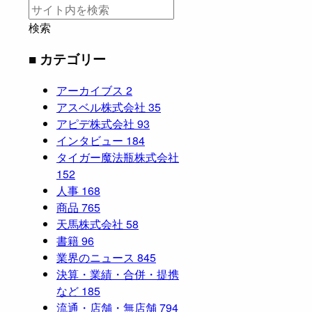
検索
■ カテゴリー
アーカイブス
2
アスベル株式会社
35
アピデ株式会社
93
インタビュー
184
タイガー魔法瓶株式会社
152
人事
168
商品
765
天馬株式会社
58
書籍
96
業界のニュース
845
決算・業績・合併・提携
など
185
流通・店舗・無店舗
794