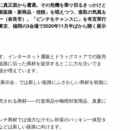
に真正面から遭遇。その危機を乗り切るきっかけと
新販路・新商品・信頼」を唱えつつ、進取の気風を
ー（奈良市）。「ピンチをチャンスに」を有言実行
京、福岡の3会場で2020年11月半ばから開く展示
す。インターネット通販とドラッグストアでの販売
販路に沿った商材を提供するとこに力を注いでま
規が増えています。
社内展示会」では新しい販路にふさわしい商材を前面に
売される商材――行楽用品や梅雨対策用品、真夏に
。
ンチ商材では強力な汁モレ対策のパッキン一体型タ
などは新しい販路に向けます。