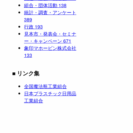
組合・団体活動
138
統計・調査・アンケート
389
行政
193
見本市・発表会・セミナ
ー・キャンペーン
671
象印マホービン株式会社
133
■ リンク集
全国魔法瓶工業組合
日本プラスチック日用品
工業組合