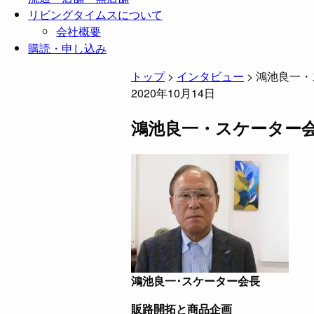
リビングタイムスについて
会社概要
購読・申し込み
トップ
>
インタビュー
>
鴻池良一・
2020年10月14日
鴻池良一・スケーター
鴻池良一･スケーター会長
販路開拓と商品企画