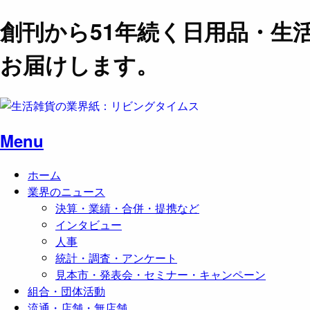
創刊から51年続く日用品・生
お届けします。
Menu
ホーム
業界のニュース
決算・業績・合併・提携など
インタビュー
人事
統計・調査・アンケート
見本市・発表会・セミナー・キャンペーン
組合・団体活動
流通・店舗・無店舗