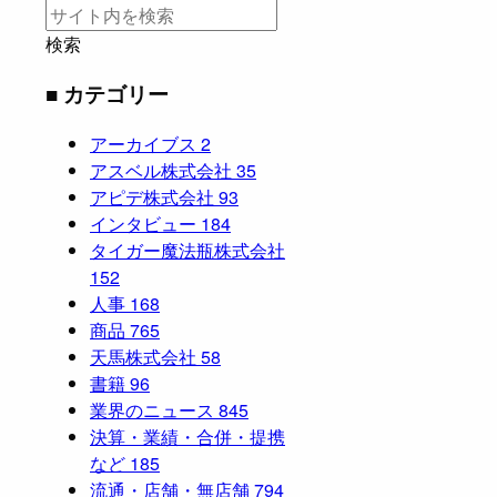
検索
■ カテゴリー
アーカイブス
2
アスベル株式会社
35
アピデ株式会社
93
インタビュー
184
タイガー魔法瓶株式会社
152
人事
168
商品
765
天馬株式会社
58
書籍
96
業界のニュース
845
決算・業績・合併・提携
など
185
流通・店舗・無店舗
794