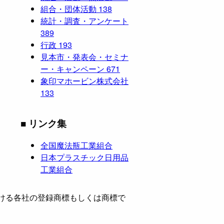
組合・団体活動
138
統計・調査・アンケート
389
行政
193
見本市・発表会・セミナ
ー・キャンペーン
671
象印マホービン株式会社
133
■ リンク集
全国魔法瓶工業組合
日本プラスチック日用品
工業組合
ける各社の登録商標もしくは商標で