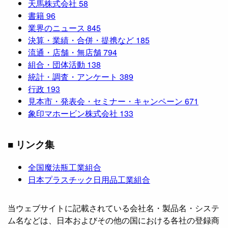
天馬株式会社
58
書籍
96
業界のニュース
845
決算・業績・合併・提携など
185
流通・店舗・無店舗
794
組合・団体活動
138
統計・調査・アンケート
389
行政
193
見本市・発表会・セミナー・キャンペーン
671
象印マホービン株式会社
133
■ リンク集
全国魔法瓶工業組合
日本プラスチック日用品工業組合
当ウェブサイトに記載されている会社名・製品名・システ
ム名などは、日本およびその他の国における各社の登録商