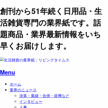
創刊から51年続く日用品・生
活雑貨専門の業界紙です。話
題商品・業界最新情報をいち
早くお届けします。
Menu
ホーム
業界のニュース
決算・業績・合併・提携など
インタビュー
人事