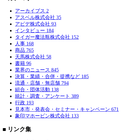
アーカイブス
2
アスベル株式会社
35
アピデ株式会社
93
インタビュー
184
タイガー魔法瓶株式会社
152
人事
168
商品
765
天馬株式会社
58
書籍
96
業界のニュース
845
決算・業績・合併・提携など
185
流通・店舗・無店舗
794
組合・団体活動
138
統計・調査・アンケート
389
行政
193
見本市・発表会・セミナー・キャンペーン
671
象印マホービン株式会社
133
■ リンク集