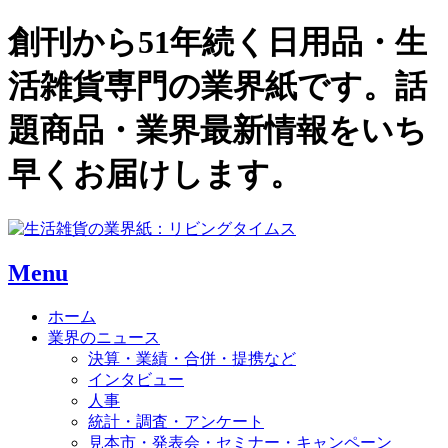
創刊から51年続く日用品・生
活雑貨専門の業界紙です。話
題商品・業界最新情報をいち
早くお届けします。
Menu
ホーム
業界のニュース
決算・業績・合併・提携など
インタビュー
人事
統計・調査・アンケート
見本市・発表会・セミナー・キャンペーン