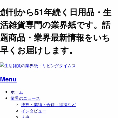
創刊から51年続く日用品・生
活雑貨専門の業界紙です。話
題商品・業界最新情報をいち
早くお届けします。
Menu
ホーム
業界のニュース
決算・業績・合併・提携など
インタビュー
人事