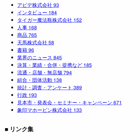
アピデ株式会社
93
インタビュー
184
タイガー魔法瓶株式会社
152
人事
168
商品
765
天馬株式会社
58
書籍
96
業界のニュース
845
決算・業績・合併・提携など
185
流通・店舗・無店舗
794
組合・団体活動
138
統計・調査・アンケート
389
行政
193
見本市・発表会・セミナー・キャンペーン
671
象印マホービン株式会社
133
■ リンク集