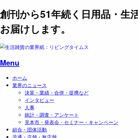
創刊から51年続く日用品・生
お届けします。
Menu
ホーム
業界のニュース
決算・業績・合併・提携など
インタビュー
人事
統計・調査・アンケート
見本市・発表会・セミナー・キャンペーン
組合・団体活動
流通・店舗・無店舗