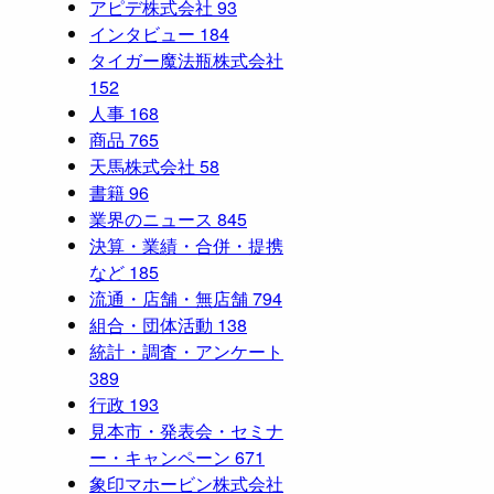
アピデ株式会社
93
インタビュー
184
タイガー魔法瓶株式会社
152
人事
168
商品
765
天馬株式会社
58
書籍
96
業界のニュース
845
決算・業績・合併・提携
など
185
流通・店舗・無店舗
794
組合・団体活動
138
統計・調査・アンケート
389
行政
193
見本市・発表会・セミナ
ー・キャンペーン
671
象印マホービン株式会社