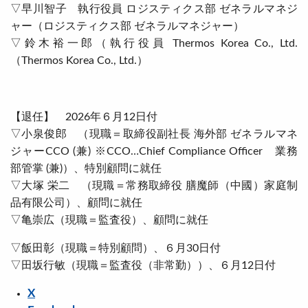
▽早川智子 執行役員 ロジスティクス部 ゼネラルマネジ
ャー（ロジスティクス部 ゼネラルマネジャー）
▽鈴木裕一郎（執行役員 Thermos Korea Co., Ltd.
（Thermos Korea Co., Ltd.）
【退任】 2026年６月12日付
▽小泉俊郎 （現職＝取締役副社⾧ 海外部 ゼネラルマネ
ジャーCCO (兼) ※CCO…Chief Compliance Officer 業務
部管掌 (兼)）、特別顧問に就任
▽大塚 栄二 （現職＝常務取締役 膳魔師（中國）家庭制
品有限公司）、顧問に就任
▽亀崇広（現職＝監査役）、顧問に就任
▽飯田彰（現職＝特別顧問）、６月30日付
▽田坂行敏（現職＝監査役（非常勤））、６月12日付
X