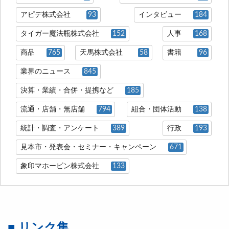
アピデ株式会社
93
インタビュー
184
タイガー魔法瓶株式会社
152
人事
168
商品
765
天馬株式会社
58
書籍
96
業界のニュース
845
決算・業績・合併・提携など
185
流通・店舗・無店舗
794
組合・団体活動
138
統計・調査・アンケート
389
行政
193
見本市・発表会・セミナー・キャンペーン
671
象印マホービン株式会社
133
■ リンク集