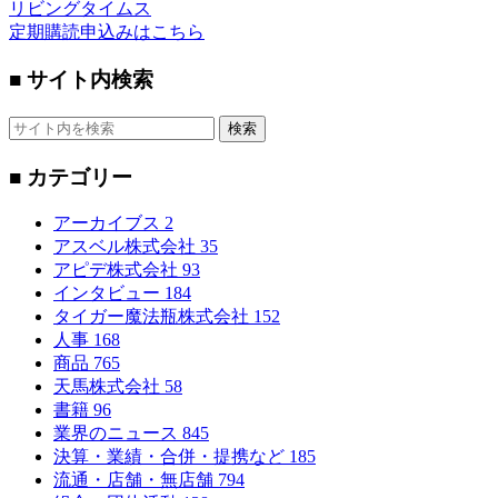
リビングタイムス
定期購読申込みはこちら
■ サイト内検索
検索
■ カテゴリー
アーカイブス
2
アスベル株式会社
35
アピデ株式会社
93
インタビュー
184
タイガー魔法瓶株式会社
152
人事
168
商品
765
天馬株式会社
58
書籍
96
業界のニュース
845
決算・業績・合併・提携など
185
流通・店舗・無店舗
794