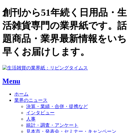
創刊から51年続く日用品・生
活雑貨専門の業界紙です。話
題商品・業界最新情報をいち
早くお届けします。
Menu
ホーム
業界のニュース
決算・業績・合併・提携など
インタビュー
人事
統計・調査・アンケート
見本市・発表会・セミナー・キャンペーン