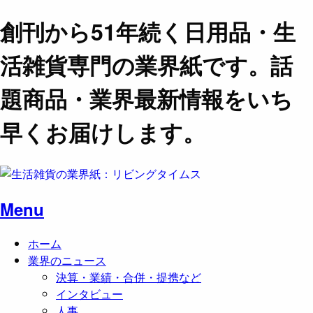
創刊から51年続く日用品・生
活雑貨専門の業界紙です。話
題商品・業界最新情報をいち
早くお届けします。
Menu
ホーム
業界のニュース
決算・業績・合併・提携など
インタビュー
人事