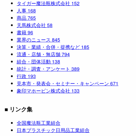
タイガー魔法瓶株式会社
152
人事
168
商品
765
天馬株式会社
58
書籍
96
業界のニュース
845
決算・業績・合併・提携など
185
流通・店舗・無店舗
794
組合・団体活動
138
統計・調査・アンケート
389
行政
193
見本市・発表会・セミナー・キャンペーン
671
象印マホービン株式会社
133
■ リンク集
全国魔法瓶工業組合
日本プラスチック日用品工業組合