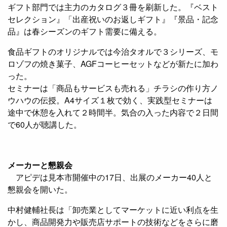
ギフト部門では主力のカタログ３冊を刷新した。『ベスト
セレクション』「出産祝いのお返しギフト』『景品・記念
品』は春シーズンのギフト需要に備える。
食品ギフトのオリジナルでは今治タオルで３シリーズ、モ
ロゾフの焼き菓子、AGFコーヒーセットなどが新たに加わ
った。
セミナーは「商品もサービスも売れる」チラシの作り方ノ
ウハウの伝授。A4サイズ１枚で効く、実践型セミナーは
途中で休憩を入れて２時間半。気合の入った内容で２日間
で60人が聴講した。
メーカーと懇親会
アピデは見本市開催中の17日、出展のメーカー40人と
懇親会を開いた。
中村健輔社長は「卸売業としてマーケットに近い利点を生
かし、商品開発力や販売店サポートの技術などをさらに磨