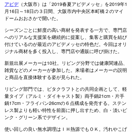
アピデ
（大阪市）は「2019春夏アピデメッセ」を2019年1
月16日～18日の３日間、大阪市内中央区本町橋２のマイ
ドームおおさかで開いた。
シーズンごとに鮮度の高い商材を発表する一方で、専門店
へのリアルな支援策を継続的に提案し、集客と購買を結び
付けているのが最近のアピデメッセの特色だ。今回はオリ
ジナル商材を多く投入し、専門店や通販に呼び掛けた。
新規出展メーカーは10社。リビング分野では健康関連品、
雑貨などのメーカーが参加した。来場者はメーカーの説明
と商品を直接体験する姿が見られた。
リビング部門では、ビタクラフトとの共同企画として、軽
量タイプ（アルミ・ダイキャスト製）両手鍋21cm・片手
鍋17cm・フライパン26cmの６点構成を発売する。ステン
レス製よりも軽い特性を前面に押し出すため、白・淡いピ
ンク・グリーン系でデザイン。
使い回しの良い無水調理はＩＨ熱源でもＯＫ。汚れやこげ