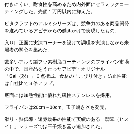
付きにくい、耐食性を高めるため内外面にセラミックコー
ティングした。売価１万円以内に抑えた。
ビタクラフトのアルミシリーズは、競争力のある商品開発
を進めているアピデからの働きかけで実現したもの。
入り口正面に実演コーナーを設けて調理を実演しながら来
場者の関心を集めた。
数多いアルミ製フッ素樹脂コーティングのフライパン市場
の中で、国産品をうたったアピデ・オリジナル
「Sai（彩）」６点構成。食材の「こびり付き」防止性能
は自社比で３倍アップ。
底面には加熱性能に優れた磁性ステンレスを採用。
フライパンは20cm～30cm、玉子焼き器も発売。
滑り・熱伝導・遠赤効果の性能で実績のある「翡翠（ヒス
イ）」シリーズでは玉子焼き器が追加された。