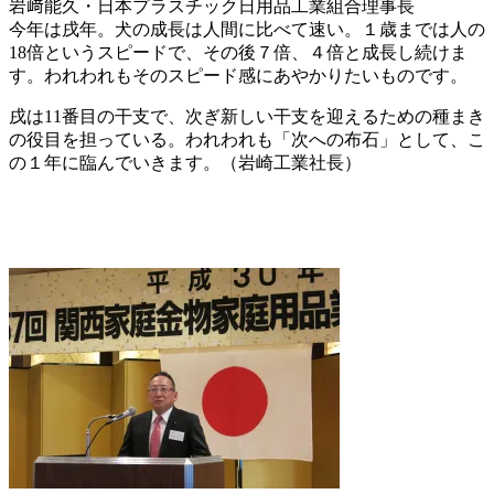
岩﨑能久・日本プラスチック日用品工業組合理事長
今年は戌年。犬の成長は人間に比べて速い。１歳までは人の
18倍というスピードで、その後７倍、４倍と成長し続けま
す。われわれもそのスピード感にあやかりたいものです。
戌は11番目の干支で、次ぎ新しい干支を迎えるための種まき
の役目を担っている。われわれも「次への布石」として、こ
の１年に臨んでいきます。（岩崎工業社長）