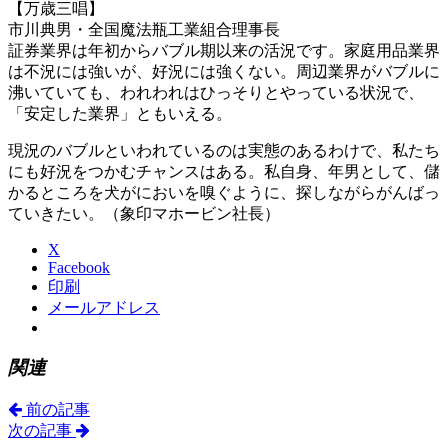
【万歳三唱】
市川典男・全国魔法瓶工業組合理事長
証券業界は年初からバブル期以来の活況です。家庭用品業界
は不況には強いが、好況には強くない。周辺業界がバブルに
沸いていても、われわれはひっそりとやっている状況で、
「安定した業界」ともいえる。
現況のバブルといわれているのは実態のあるわけで、私たち
にも好況をつかむチャンスはある。私自身、年男として、儲
かるところを犬がにおいを嗅ぐように、探しながらがんばっ
ていきたい。（象印マホービン社長）
X
Facebook
印刷
メールアドレス
関連
前の記事
次の記事