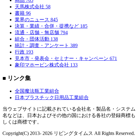
商品
765
天馬株式会社
58
書籍
96
業界のニュース
845
決算・業績・合併・提携など
185
流通・店舗・無店舗
794
組合・団体活動
138
統計・調査・アンケート
389
行政
193
見本市・発表会・セミナー・キャンペーン
671
象印マホービン株式会社
133
■ リンク集
全国魔法瓶工業組合
日本プラスチック日用品工業組合
当ウェブサイトに記載されている会社名・製品名・システム
名などは、日本およびその他の国における各社の登録商標も
しくは商標です。
Copyright(C) 2013- 2026 リビングタイムス All Rights Reserved.