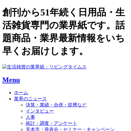
創刊から51年続く日用品・生
活雑貨専門の業界紙です。話
題商品・業界最新情報をいち
早くお届けします。
Menu
ホーム
業界のニュース
決算・業績・合併・提携など
インタビュー
人事
統計・調査・アンケート
見本市・発表会・セミナー・キャンペーン