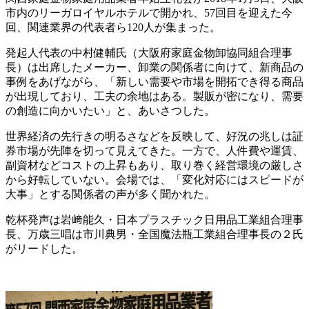
市内のリーガロイヤルホテルで開かれ、57回目を迎えた今
回、関連業界の代表者ら120人が集まった。
発起人代表の中村健輔氏（大阪府家庭金物卸協同組合理事
長）は出席したメーカー、卸業の関係者に向けて、新商品の
事例をあげながら、「新しい需要や市場を開拓でき得る商品
が出現しており、工夫の余地はある。製販が密になり、需要
の創造に向かいたい」と、あいさつした。
世界経済の先行きの明るさなどを反映して、好況の兆しは証
券市場が先陣を切って見えてきた。一方で、人件費や運賃、
副資材などコストの上昇もあり、取り巻く経営環境の厳しさ
から好転していない。会場では、「変化対応にはスピードが
大事」とする関係者の声が多く聞かれた。
乾杯発声は岩﨑能久・日本プラスチック日用品工業組合理事
長、万歳三唱は市川典男・全国魔法瓶工業組合理事長の２氏
がリードした。