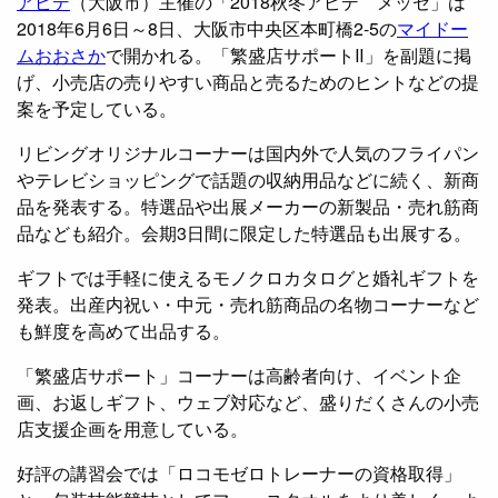
アピデ
（大阪市）主催の「2018秋冬アピデ メッセ」は
2018年6月6日～8日、大阪市中央区本町橋2-5の
マイドー
ムおおさか
で開かれる。「繁盛店サポートⅡ」を副題に掲
げ、小売店の売りやすい商品と売るためのヒントなどの提
案を予定している。
リビングオリジナルコーナーは国内外で人気のフライパン
やテレビショッピングで話題の収納用品などに続く、新商
品を発表する。特選品や出展メーカーの新製品・売れ筋商
品なども紹介。会期3日間に限定した特選品も出展する。
ギフトでは手軽に使えるモノクロカタログと婚礼ギフトを
発表。出産内祝い・中元・売れ筋商品の名物コーナーなど
も鮮度を高めて出品する。
「繁盛店サポート」コーナーは高齢者向け、イベント企
画、お返しギフト、ウェブ対応など、盛りだくさんの小売
店支援企画を用意している。
好評の講習会では「ロコモゼロトレーナーの資格取得」