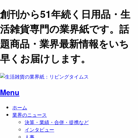
創刊から51年続く日用品・生
活雑貨専門の業界紙です。話
題商品・業界最新情報をいち
早くお届けします。
Menu
ホーム
業界のニュース
決算・業績・合併・提携など
インタビュー
人事