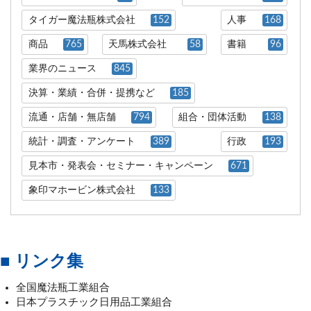
タイガー魔法瓶株式会社
152
人事
168
商品
765
天馬株式会社
58
書籍
96
業界のニュース
845
決算・業績・合併・提携など
185
流通・店舗・無店舗
794
組合・団体活動
138
統計・調査・アンケート
389
行政
193
見本市・発表会・セミナー・キャンペーン
671
象印マホービン株式会社
133
■ リンク集
全国魔法瓶工業組合
日本プラスチック日用品工業組合