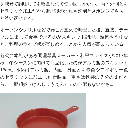
を載せて調理しても軽量なので使い回しがいい。内・外側とも
セラミック加工だから調理後の汚れも洗剤とスポンジでさぁー
と洗い落とせる。
オーブンやグリルなどで器ごと直火で調理した後、直接、テー
ブルに出して食事できるのがスキレット調理。熱気や香りな
ど、料理のライブ感が楽しめることから人気が高まっている。
新潟に本社がある調理器具メーカー・和平フレイズが2017年
秋・冬シーズンに向けて商品化したのがアルミ製のスキレット
18cm。本体はアルミ製、内面・外面とも赤色やアイボリー色
のセラミックに加工した新製品。重さは鉄製の７分の１だか
ら、「腱鞘炎（けんしょうえん）」の心配もないかも…